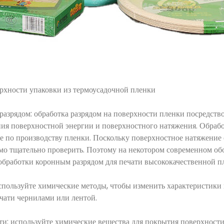
ерхности упаковки из термоусадочной пленки
рядом: обработка разрядом на поверхности пленки посредство
ния поверхностной энергии и поверхностного натяжения. Обраб
е по производству пленки. Поскольку поверхностное натяжение
имо тщательно проверить. Поэтому на некотором современном об
 обработки коронным разрядом для печати высококачественной 
льзуйте химические методы, чтобы изменить характеристики 
ечати чернилами или лентой.
используйте химические вещества для покрытия поверхности 