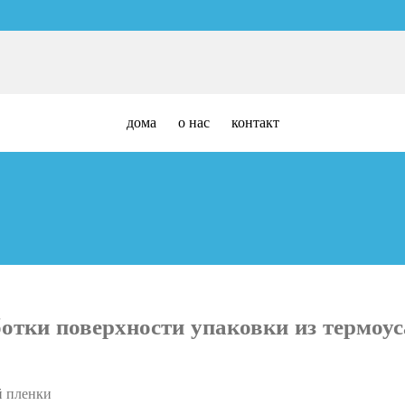
дома
о нас
контакт
ботки поверхности упаковки из термоу
й пленки