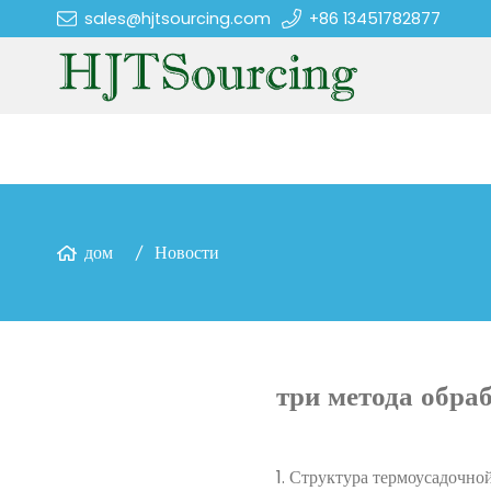
sales@hjtsourcing.com
+86 13451782877
дом
Новости
три метода обра
1. Структура термоусадочно