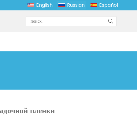
English
Russian
Español
садочной пленки