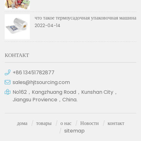
что такое термоусадочная упаковочная машина
2022-04-14
КОНТАКТ
+86 13451782877
sales@hjtsourcing.com
No162，Kangzhuang Road，Kunshan City，
Jiangsu Provience，China.
дома
товары
о нас
Новости
контакт
sitemap