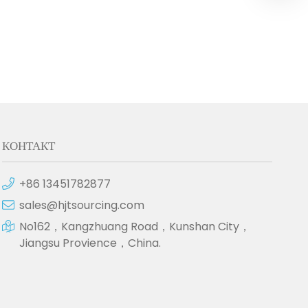
КОНТАКТ
+86 13451782877
sales@hjtsourcing.com
No162，Kangzhuang Road，Kunshan City，
Jiangsu Provience，China.