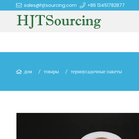
sales@hjtsourcing.com
+86 13451782877
дом
товары
термоусадочные пакеты