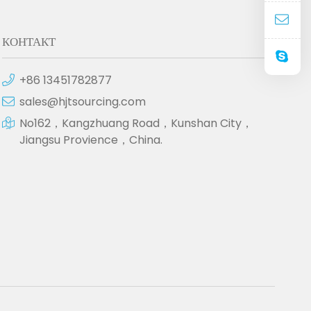
КОНТАКТ
+86 13451782877
sales@hjtsourcing.com
No162，Kangzhuang Road，Kunshan City，
Jiangsu Provience，China.