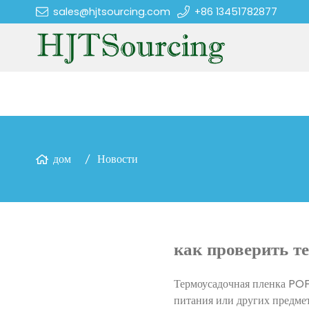
sales@hjtsourcing.com
+86 13451782877
дом
Новости
как проверить т
Термоусадочная пленка POF
питания или других предмет