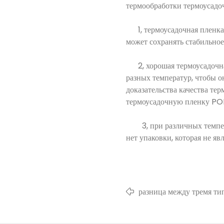
термообработки термоусадо
1, термоусадочная пленка 
может сохранять стабильно
2, хорошая термоусадочная
разных температур, чтобы он
доказательства качества т
термоусадочную пленку PO
3, при различных температ
нет упаковки, которая не я
разница между тремя ти