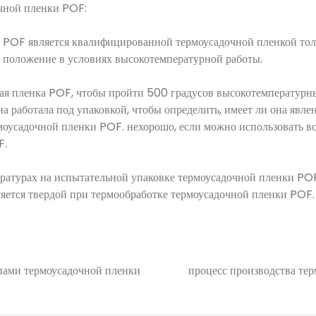
чной пленки POF:
POF является квалифицированной термоусадочной пленкой тольк
е положение в условиях высокотемпературной работы.
 пленка POF, чтобы пройти 500 градусов высокотемпературны
а работала под упаковкой, чтобы определить, имеет ли она явлен
ермоусадочной пленки POF. нехорошо, если можно использовать 
F.
урах на испытательной упаковке термоусадочной пленки POF,
вляется твердой при термообработке термоусадочной пленки POF.
пами термоусадочной пленки
процесс производства те