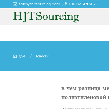
sales@hjtsourcing.com
+86 13451782877
дом
Новости
в чем разница м
полиэтиленовой 