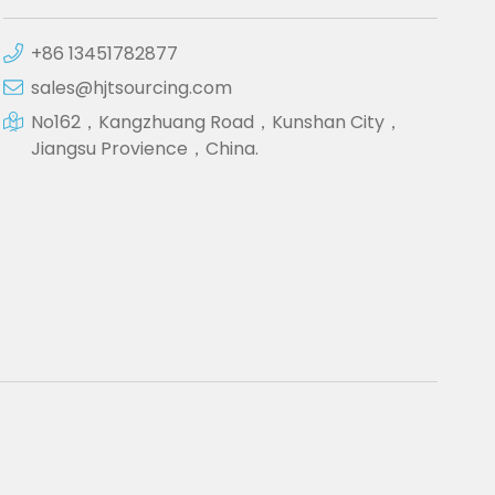
+86 13451782877
sales@hjtsourcing.com
No162，Kangzhuang Road，Kunshan City，
Jiangsu Provience，China.