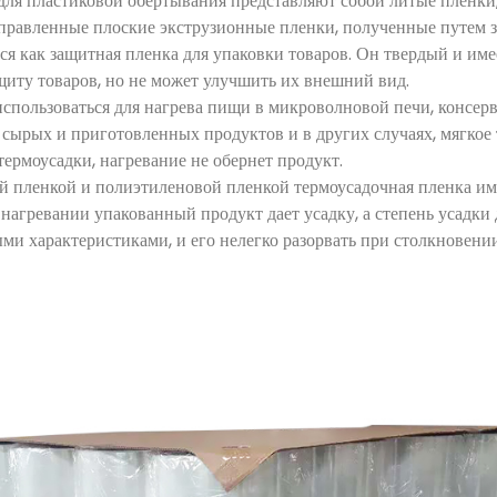
для пластиковой обертывания представляют собой литые пленки
правленные плоские экструзионные пленки, полученные путем за
ся как защитная пленка для упаковки товаров. Он твердый и име
щиту товаров, но не может улучшить их внешний вид.
спользоваться для нагрева пищи в микроволновой печи, консер
 сырых и приготовленных продуктов и в других случаях, мягкое 
з термоусадки, нагревание не обернет продукт.
й пленкой и полиэтиленовой пленкой термоусадочная пленка им
нагревании упакованный продукт дает усадку, а степень усадки
и характеристиками, и его нелегко разорвать при столкновени