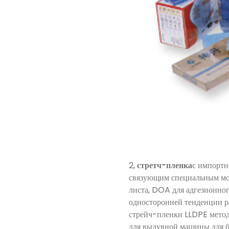
2,
стретч-пленка
с импортн
связующим специальным мод
листа, DOA для адгезионног
односторонней тенденции ра
стрейч-пленки LLDPE метод
для выдувной машины для бо