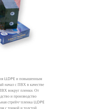
ния LLDPE и повышенным
й начал с ПВХ в качестве
 ПВХ вокруг пленки. От
одство и производство
ьная стрейч-пленка LLDPE
ом с тонкой и толстой