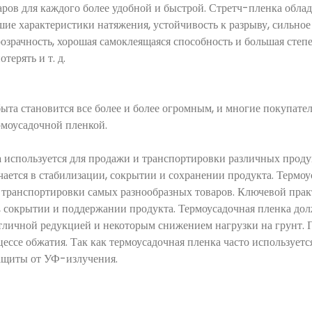
аров для каждого более удобной и быстрой. Стретч-пленка обла
шие характеристики натяжения, устойчивость к разрыву, сильно
зрачность, хорошая самоклеящаяся способность и большая степе
терять и т. д.
ыта становится все более и более огромным, и многие покупат
рмоусадочной пленкой.
а
используется для продажи и транспортировки различных продук
ается в стабилизации, сокрытии и сохранении продукта. Термоу
и транспортировки самых разнообразных товаров. Ключевой пра
, сокрытии и поддержании продукта. Термоусадочная пленка до
отличной редукцией и некоторым снижением нагрузки на грунт. 
цессе обжатия. Так как термоусадочная пленка часто используетс
защиты от УФ-излучения.