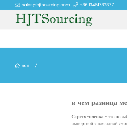
sales@hjtsourcing.com
+86 13451782877
дом
в чем разница м
Стретч-пленка
- это новый
импортной эпоксидной смол