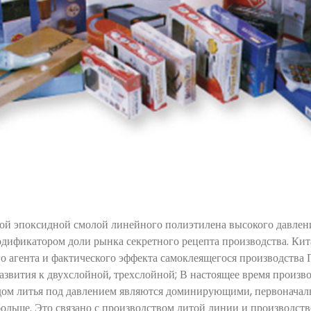
ой эпоксидной смолой линейного полиэтилена высокого давле
ификатором доли рынка секретного рецепта производства. Кита
о агента и фактического эффекта самоклеящегося производства
звития к двухслойной, трехслойной; В настоящее время произв
ом литья под давлением являются доминирующими, первоначал
льше. Это связано с производством литой линии и производств