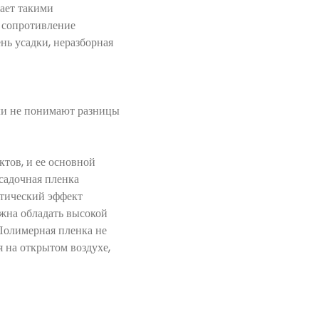
дает такими
е сопротивление
нь усадки, неразборная
ели не понимают разницы
тов, и ее основной
садочная пленка
ктический эффект
лжна обладать высокой
Полимерная пленка не
я на открытом воздухе,