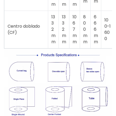
m
m
m
m
m
13
13
10
8
6
10
3
3
6
0
6
Centro doblado
0-1
2
2
7
0
6
(CF)
60
m
m
m
m
m
0
m
m
m
m
m