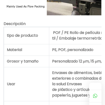
Descripción
POF / PE Rollo de película ret
tipo de producto
til / Embalaje termorretrácti
Material
PE, POF, personalizado
Grosor y tamaño
Personalizado 12 μm,
15 μm, 
Envases de alimentos, bebida
exteriores o combinados de
Usar
la salud Envases
de plástico y artículos de fe
papelería, juguetes y libros