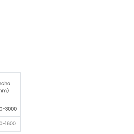
ncho
mm)
00-3000
00-1600