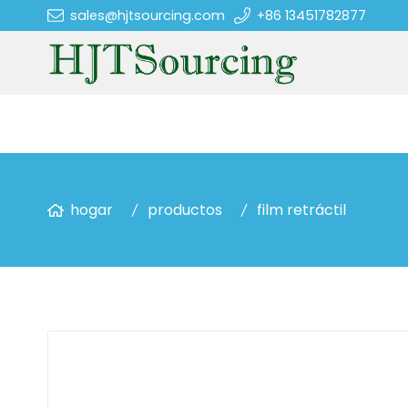
sales@hjtsourcing.com
+86 13451782877
hogar
productos
film retráctil