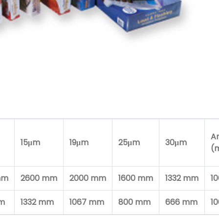
A
15μm
19μm
25μm
30μm
(
mm
2600 mm
2000 mm
1600 mm
1332 mm
1
mm
1332 mm
1067 mm
800 mm
666 mm
1