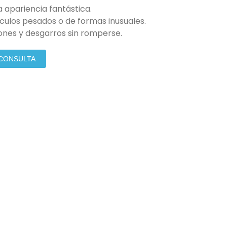
na apariencia fantástica.
ículos pesados ​​o de formas inusuales.
ones y desgarros sin romperse.
 CONSULTA