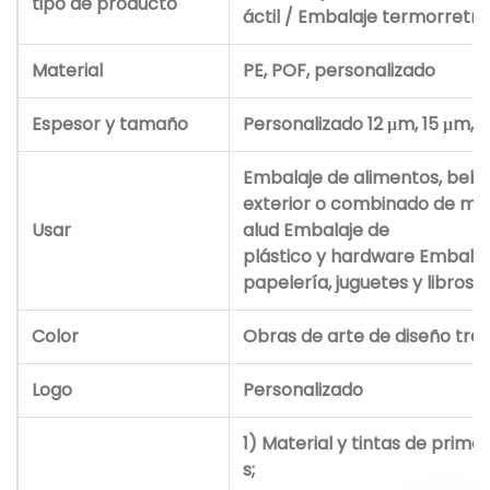
tipo de producto
áctil / Embalaje termorretrác
Material
PE, POF, personalizado
Espesor y tamaño
Personalizado 12 μm,
15
μm,
1
Embalaje de alimentos, bebid
exterior o combinado de med
Usar
alud Embalaje de
plástico y hardware Embalaj
papelería, juguetes y libros
Color
Obras de arte de diseño tra
Logo
Personalizado
1) Material y tintas de prime
s;