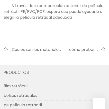
A través de la comparación anterior de película
retráctil PE/PVC/POF, espero que pueda ayudarlo a
elegir la película retráctil adecuada
¿Cuáles son los materiales
cómo probar el
de embalaje de la máquina
tratamiento
de soplado de película
térmico de la
retráctil pof?
película retráctil
PRODUCTOS
pof
film retráctil
bolsas retráctiles
pe película retráctil