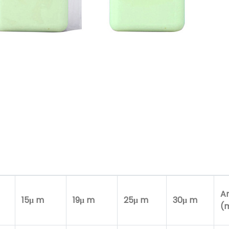
A
15μ m
19μ m
25μ m
30μ m
(