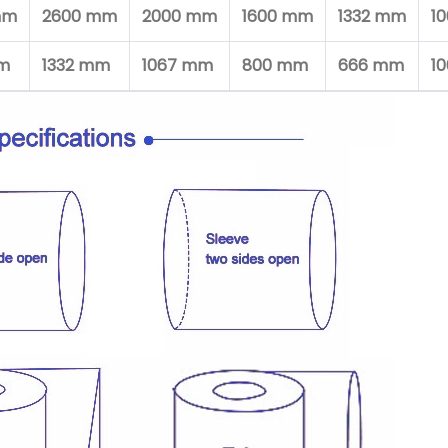
mm
2600 mm
2000 mm
1600 mm
1332 mm
1
mm
1332 mm
1067 mm
800 mm
666 mm
1