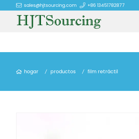
sales@hjtsourcing.com
+86 13451782877
hogar
productos
film retráctil