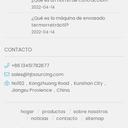
¿Qué es un horno de contracción?
2022-04-14
¿Qué es la máquina de envasado
termorretráctil?
2022-04-14
CONTACTO
+86 13451782877
sales@hjtsourcing.com
No162，Kangzhuang Road，Kunshan City，
Jiangsu Provience，China.
hogar
productos
sobre nosotros
noticias
contacto
sitemap