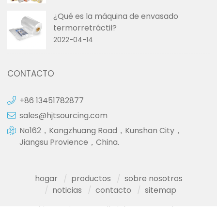
¿Qué es la máquina de envasado
termorretráctil?
2022-04-14
CONTACTO
+86 13451782877
sales@hjtsourcing.com
No162，Kangzhuang Road，Kunshan City，
Jiangsu Provience，China.
hogar
productos
sobre nosotros
noticias
contacto
sitemap
hjtsourcing.com All Rights Reserved