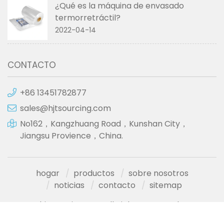
¿Qué es la máquina de envasado
termorretráctil?
2022-04-14
CONTACTO
+86 13451782877
sales@hjtsourcing.com
No162，Kangzhuang Road，Kunshan City，
Jiangsu Provience，China.
hogar
productos
sobre nosotros
noticias
contacto
sitemap
hjtsourcing.com All Rights Reserved